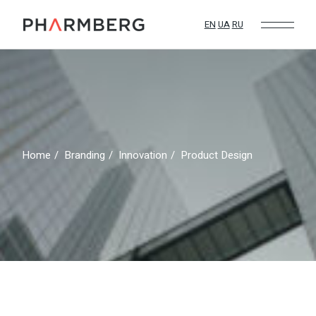
Skip
to
the
EN
UA
RU
content
Home
Branding
Innovation
Product Design