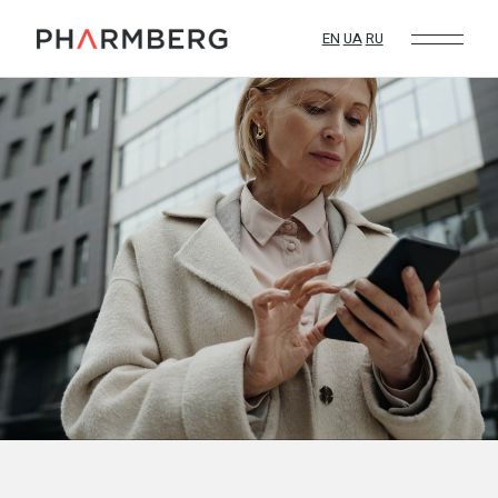
EN
UA
RU